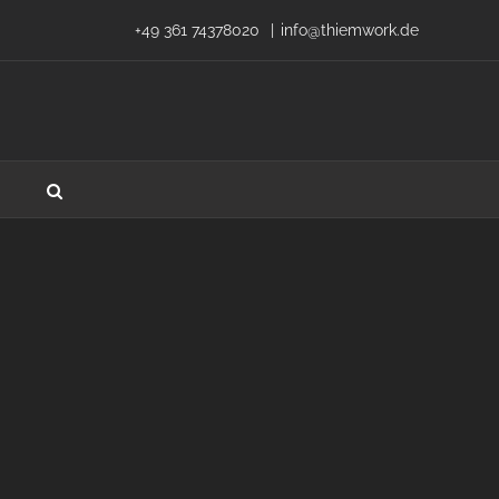
+49 361 74378020
|
info@thiemwork.de