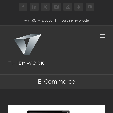
Zum
Facebook
LinkedIn
X
Xing
Benutzerdefiniert
Benutzerdefiniert
YouTube
Inhalt
springen
+49 361 74378020
|
info@thiemwork.de
E-Commerce