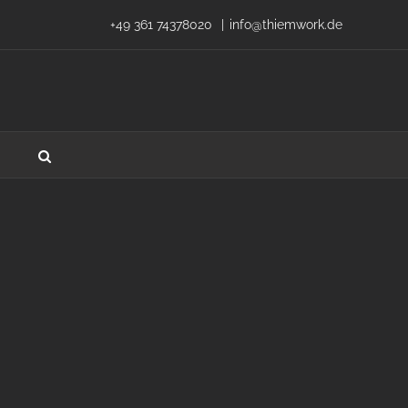
+49 361 74378020
|
info@thiemwork.de